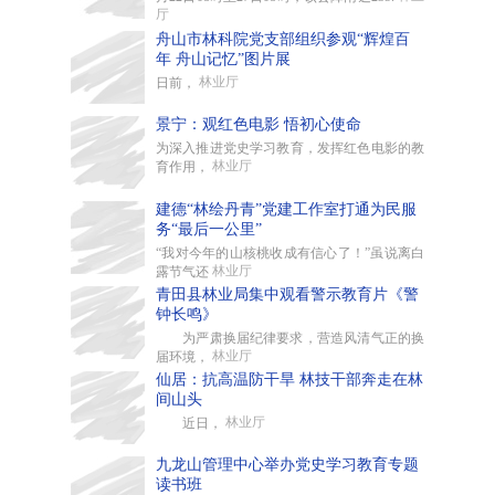
厅
舟山市林科院党支部组织参观“辉煌百
年 舟山记忆”图片展
林业厅
日前，
景宁：观红色电影 悟初心使命
为深入推进党史学习教育，发挥红色电影的教
林业厅
育作用，
建德“林绘丹青”党建工作室打通为民服
务“最后一公里”
“我对今年的山核桃收成有信心了！”虽说离白
林业厅
露节气还
青田县林业局集中观看警示教育片《警
钟长鸣》
为严肃换届纪律要求，营造风清气正的换
林业厅
届环境，
仙居：抗高温防干旱 林技干部奔走在林
间山头
林业厅
近日，
九龙山管理中心举办党史学习教育专题
读书班