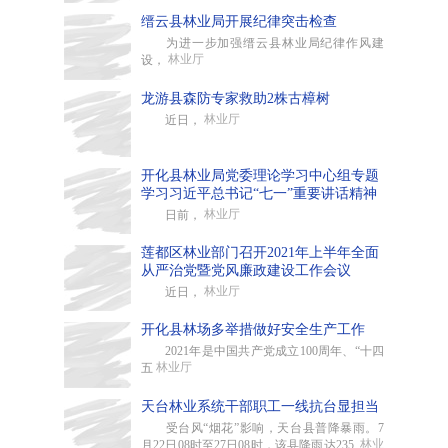
缙云县林业局开展纪律突击检查
为进一步加强缙云县林业局纪律作风建
林业厅
设，
龙游县森防专家救助2株古樟树
林业厅
近日，
开化县林业局党委理论学习中心组专题
学习习近平总书记“七一”重要讲话精神
林业厅
日前，
莲都区林业部门召开2021年上半年全面
从严治党暨党风廉政建设工作会议
林业厅
近日，
开化县林场多举措做好安全生产工作
2021年是中国共产党成立100周年、“十四
林业厅
五
天台林业系统干部职工一线抗台显担当
受台风“烟花”影响，天台县普降暴雨。7
林业
月22日08时至27日08时，该县降雨达235.