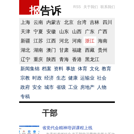
报
告诉
RSS
关于我们
联系我们
上海
云南
内蒙古
北京
台湾
吉林
四川
天津
宁夏
安徽
山东
山西
广东
广西
新疆
江苏
江西
河北
河南
浙江
海南
湖北
湖南
澳门
甘肃
福建
西藏
贵州
辽宁
重庆
陕西
青海
香港
黑龙江
新闻集锦
档案
资料
事故
体育
文化
教育
宗教
时政
经济
生态
健康
运输业
社会
政府
安全
城市
省级
工业
房地产
人物
专稿
干部
省党代会精神培训课程上线