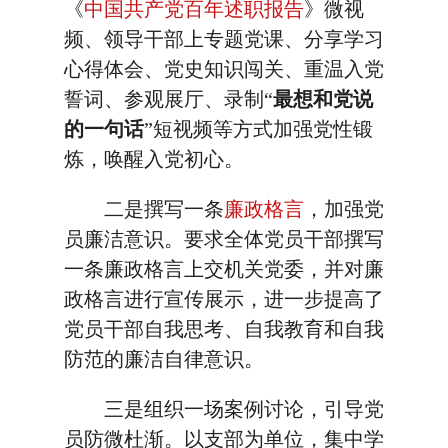
《
中国共产党百年述职报告
》微视
频、领导干部上专题党课、分享学习
心得体会、党史知识闯关、重温入党
誓词、参观展厅、录制“
最想和党说
的一句话
”短视频等方式加强党性锻
炼，唤醒入党初心。
二是撰写一条
廉政
格言
，加强党
员廉洁意识。要求全体党员干部撰写
一条廉政格言上交机关党委，并对廉
政格言进行宣传展示，进一步提高了
党员干部自我思考、自我教育和自我
防范的廉洁自律意识。
三是组织一场案例讨论，引导党
员防微杜渐。以支部为单位，集中学