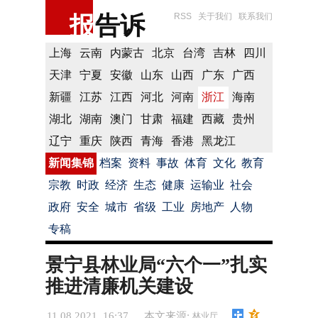
报
告诉
RSS
关于我们
联系我们
上海
云南
内蒙古
北京
台湾
吉林
四川
天津
宁夏
安徽
山东
山西
广东
广西
新疆
江苏
江西
河北
河南
浙江
海南
湖北
湖南
澳门
甘肃
福建
西藏
贵州
辽宁
重庆
陕西
青海
香港
黑龙江
新闻集锦
档案
资料
事故
体育
文化
教育
宗教
时政
经济
生态
健康
运输业
社会
政府
安全
城市
省级
工业
房地产
人物
专稿
景宁县林业局“六个一”扎实
推进清廉机关建设
11.08.2021 16:37
本文来源:
林业厅