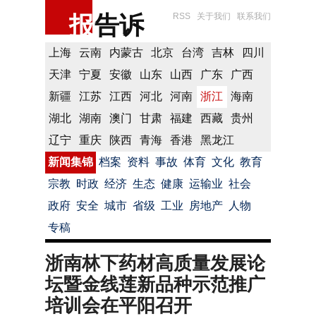
报
告诉
RSS
关于我们
联系我们
上海
云南
内蒙古
北京
台湾
吉林
四川
天津
宁夏
安徽
山东
山西
广东
广西
新疆
江苏
江西
河北
河南
浙江
海南
湖北
湖南
澳门
甘肃
福建
西藏
贵州
辽宁
重庆
陕西
青海
香港
黑龙江
新闻集锦
档案
资料
事故
体育
文化
教育
宗教
时政
经济
生态
健康
运输业
社会
政府
安全
城市
省级
工业
房地产
人物
专稿
浙南林下药材高质量发展论
坛暨金线莲新品种示范推广
培训会在平阳召开