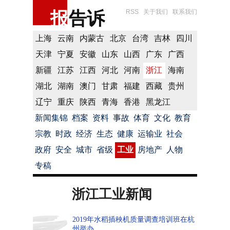
报
告诉
RSS
关于我们
联系我们
上海
云南
内蒙古
北京
台湾
吉林
四川
天津
宁夏
安徽
山东
山西
广东
广西
新疆
江苏
江西
河北
河南
浙江
海南
湖北
湖南
澳门
甘肃
福建
西藏
贵州
辽宁
重庆
陕西
青海
香港
黑龙江
新闻集锦
档案
资料
事故
体育
文化
教育
宗教
时政
经济
生态
健康
运输业
社会
政府
安全
城市
省级
工业
房地产
人物
专稿
浙江工业新闻
2019年水稻插秧机质量调查培训班在杭
州举办