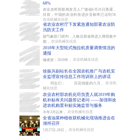
68%
农业农村部新闻发言人广德福6月26日透露，
目前，中国的农业科技进步贡献率已达到58.
农业机械化信息
省农业农村厅下发紧急通知部署农业防
汛防灾工作
据气象部门研判，入梅后我省将进入降雨集中
农业机械化信息
期，
2018年大型轮式拖拉机质量调查情况的
通报
农业机械化信息
编者按：2018年，
徐振兴副站长在全国农机推广与农机安
全监理宣传信息工作培训班上的讲话
农业机
同志们： 百花锦簇的六月，
械化信息
农业农村部农机化司负责人就2019年购
机补贴有关问题答记者问 ——加强和改
进农机购置补贴实施监管与服务
农业机械化信息
今年3月以来，
全省油菜种植收获机械化现场推进会在
湖州召开
农业机械化信息
5月27日-28日，