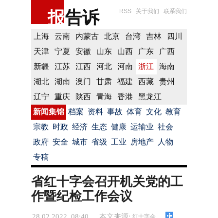
报
告诉
RSS
关于我们
联系我们
上海
云南
内蒙古
北京
台湾
吉林
四川
天津
宁夏
安徽
山东
山西
广东
广西
新疆
江苏
江西
河北
河南
浙江
海南
湖北
湖南
澳门
甘肃
福建
西藏
贵州
辽宁
重庆
陕西
青海
香港
黑龙江
新闻集锦
档案
资料
事故
体育
文化
教育
宗教
时政
经济
生态
健康
运输业
社会
政府
安全
城市
省级
工业
房地产
人物
专稿
省红十字会召开机关党的工
作暨纪检工作会议
28.02.2022 08:40
本文来源:
红十字会