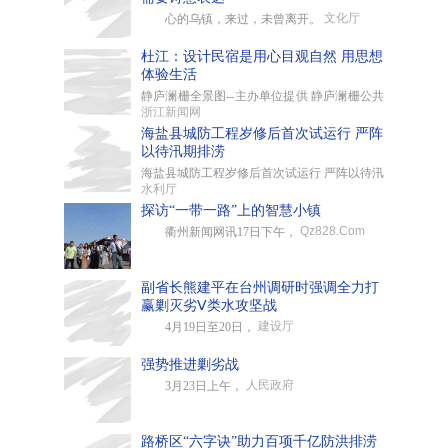
文化厅
心的乌镇，来过，未曾离开。
杜江：设计民宿是用心目观自然 用思想
体验生活
静庐澜栅全景图--主办单位提供 静庐澜栅公共
浙江新闻网
海盐县城防工程岁修后首次试运行 严阵
以待汛期排涝
海盐县城防工程岁修后首次试运行 严阵以待汛
水利厅
探访“一带一路”上的智慧小镇
Qz828.Com
衢州新闻网讯17日下午，
副省长熊建平在台州调研时强调全力打
赢剿灭劣Ⅴ类水攻坚战
建设厅
4月19日至20日，
强势推进剿劣战
人民政府
3月23日上午，
路桥区“六字诀”助力百项千亿防洪排涝