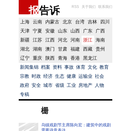
报
告诉
RSS
关于我们
联系我们
上海
云南
内蒙古
北京
台湾
吉林
四川
天津
宁夏
安徽
山东
山西
广东
广西
新疆
江苏
江西
河北
河南
浙江
海南
湖北
湖南
澳门
甘肃
福建
西藏
贵州
辽宁
重庆
陕西
青海
香港
黑龙江
新闻集锦
档案
资料
事故
体育
文化
教育
宗教
时政
经济
生态
健康
运输业
社会
政府
安全
城市
省级
工业
房地产
人物
专稿
栅
乌镇戏剧节主席陈向宏：建筑中的戏剧
需要诗意表达