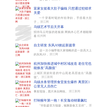
富家女挺着大肚子骗钱 只想通过犯错求
关爱
一个穿着时髦的年轻孕妇，手捂着大肚
浙江网
子，
乌镇艺术节后天开幕
招待马云吃饭的老板娘 网购木心艺术都能聊
杭州网
看
自主研发 东风A9掀起新篇章
这一次小编带领大家领略的是一款高大上
浙江网
的东风A9，
杭州加快推进城中村区域改造 老住宅也
能焕发"高颜值"
上城区清波街道的中山苑老高层改出“高颜
浙江新闻
值”。
乌镇水务管理所食堂发生爆炸 离景区1
公里无人员伤亡
浙江新闻
事发现场，图片来自网络。
打响猴年第一炮！长安逸动销量飙红
浙
“羊歌盛世方报捷，猴舞新春又呈祥”，