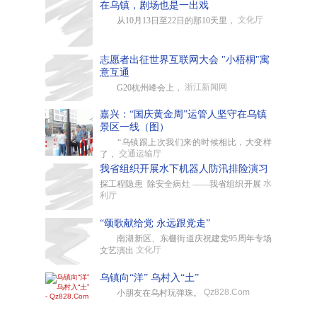
在乌镇，剧场也是一出戏
文化厅
从10月13日至22日的那10天里，
志愿者出征世界互联网大会 "小梧桐"寓
意互通
浙江新闻网
G20杭州峰会上，
嘉兴：“国庆黄金周”运管人坚守在乌镇
景区一线（图）
“乌镇跟上次我们来的时候相比，大变样
交通运输厅
了，
我省组织开展水下机器人防汛排险演习
水
探工程隐患 除安全病灶 ——我省组织开展
利厅
“颂歌献给党 永远跟党走”
南湖新区、东栅街道庆祝建党95周年专场
文化厅
文艺演出
乌镇向“洋” 乌村入“土”
Qz828.Com
小朋友在乌村玩弹珠。