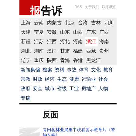
报
告诉
RSS
关于我们
联系我们
上海
云南
内蒙古
北京
台湾
吉林
四川
天津
宁夏
安徽
山东
山西
广东
广西
新疆
江苏
江西
河北
河南
浙江
海南
湖北
湖南
澳门
甘肃
福建
西藏
贵州
辽宁
重庆
陕西
青海
香港
黑龙江
新闻集锦
档案
资料
事故
体育
文化
教育
宗教
时政
经济
生态
健康
运输业
社会
政府
安全
城市
省级
工业
房地产
人物
专稿
反面
青田县林业局集中观看警示教育片《警
钟长鸣》