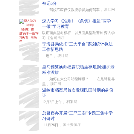
被记6分
浙江网
驾校不应仅仅教授学员如何驾车，
深入学习《准则》《条例》推进“两学
一做”学习教育
以正面典型树标杆 以反面典型敲警钟 深入学
司法厅
习《准
宁海县局依托“三大平台”谋划统计执法
工作新思路
统计局
近日，
皇马频繁换帅揭露职场生存规则:拥护老
板准没错
如何在大公司站稳脚跟？ 在足球世界
浙江网
里，
温岭市档案局首次发现民国时期的身份
证
档案局
12月2日上午，
总督察办开展“三严三实”专题三集中学
习研讨
国土资源厅
11月26日，