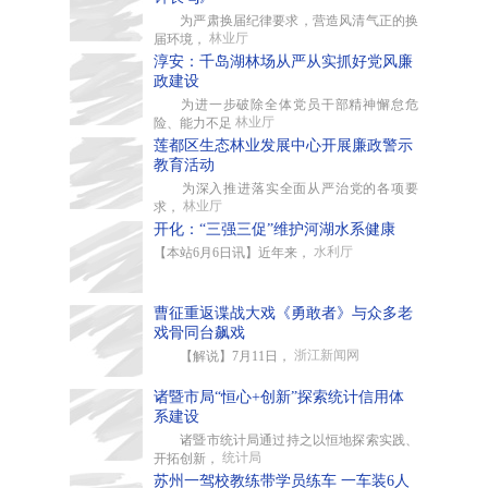
为严肃换届纪律要求，营造风清气正的换
林业厅
届环境，
淳安：千岛湖林场从严从实抓好党风廉
政建设
为进一步破除全体党员干部精神懈怠危
林业厅
险、能力不足
莲都区生态林业发展中心开展廉政警示
教育活动
为深入推进落实全面从严治党的各项要
林业厅
求，
开化：“三强三促”维护河湖水系健康
水利厅
【本站6月6日讯】近年来，
曹征重返谍战大戏《勇敢者》与众多老
戏骨同台飙戏
浙江新闻网
【解说】7月11日，
诸暨市局“恒心+创新”探索统计信用体
系建设
诸暨市统计局通过持之以恒地探索实践、
统计局
开拓创新，
苏州一驾校教练带学员练车 一车装6人