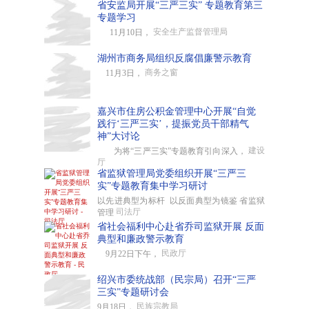
省安监局开展“三严三实” 专题教育第三
专题学习
安全生产监督管理局
11月10日，
湖州市商务局组织反腐倡廉警示教育
商务之窗
11月3日，
嘉兴市住房公积金管理中心开展“自觉
践行‘三严三实’，提振党员干部精气
神”大讨论
建设
为将“三严三实”专题教育引向深入，
厅
省监狱管理局党委组织开展“三严三
实”专题教育集中学习研讨
以先进典型为标杆 以反面典型为镜鉴 省监狱
司法厅
管理
省社会福利中心赴省乔司监狱开展 反面
典型和廉政警示教育
民政厅
9月22日下午，
绍兴市委统战部（民宗局）召开“三严
三实”专题研讨会
民族宗教局
9月18日，