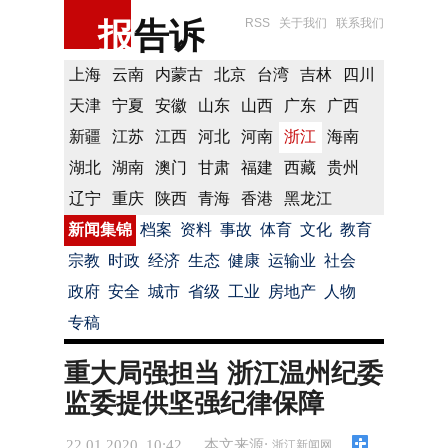
报
告诉
RSS
关于我们
联系我们
上海
云南
内蒙古
北京
台湾
吉林
四川
天津
宁夏
安徽
山东
山西
广东
广西
新疆
江苏
江西
河北
河南
浙江
海南
湖北
湖南
澳门
甘肃
福建
西藏
贵州
辽宁
重庆
陕西
青海
香港
黑龙江
新闻集锦
档案
资料
事故
体育
文化
教育
宗教
时政
经济
生态
健康
运输业
社会
政府
安全
城市
省级
工业
房地产
人物
专稿
重大局强担当 浙江温州纪委
监委提供坚强纪律保障
22.01.2020 10:42
本文来源:
浙江新闻网