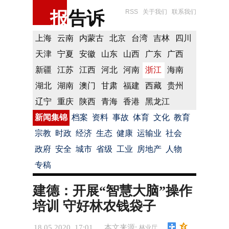
报
告诉
RSS
关于我们
联系我们
上海
云南
内蒙古
北京
台湾
吉林
四川
天津
宁夏
安徽
山东
山西
广东
广西
新疆
江苏
江西
河北
河南
浙江
海南
湖北
湖南
澳门
甘肃
福建
西藏
贵州
辽宁
重庆
陕西
青海
香港
黑龙江
新闻集锦
档案
资料
事故
体育
文化
教育
宗教
时政
经济
生态
健康
运输业
社会
政府
安全
城市
省级
工业
房地产
人物
专稿
建德：开展“智慧大脑”操作
培训 守好林农钱袋子
18.05.2020 17:01
本文来源:
林业厅