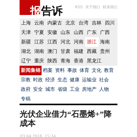
报
告诉
RSS
关于我们
联系我们
上海
云南
内蒙古
北京
台湾
吉林
四川
天津
宁夏
安徽
山东
山西
广东
广西
新疆
江苏
江西
河北
河南
浙江
海南
湖北
湖南
澳门
甘肃
福建
西藏
贵州
辽宁
重庆
陕西
青海
香港
黑龙江
新闻集锦
档案
资料
事故
体育
文化
教育
宗教
时政
经济
生态
健康
运输业
社会
政府
安全
城市
省级
工业
房地产
人物
专稿
光伏企业借力“石墨烯+”降
成本
03.04.2018 15:24