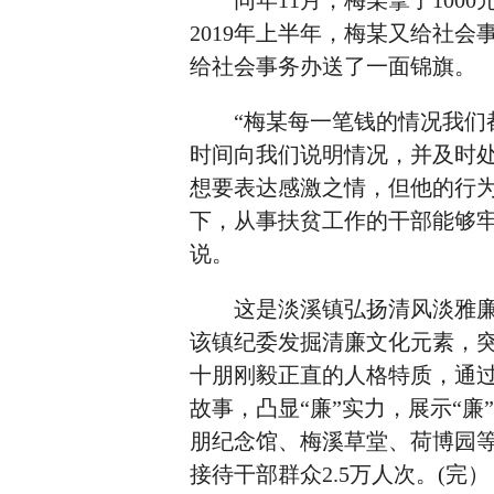
同年11月，梅某拿了1000
2019年上半年，梅某又给社
给社会事务办送了一面锦旗。
“梅某每一笔钱的情况我们都
时间向我们说明情况，并及时
想要表达感激之情，但他的行为
下，从事扶贫工作的干部能够牢
说。
这是淡溪镇弘扬清风淡雅廉政
该镇纪委发掘清廉文化元素，突
十朋刚毅正直的人格特质，通
故事，凸显“廉”实力，展示“
朋纪念馆、梅溪草堂、荷博园等
接待干部群众2.5万人次。(完）