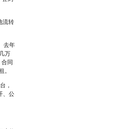
地流转
。去年
几万
，合同
租。
台，
开、公