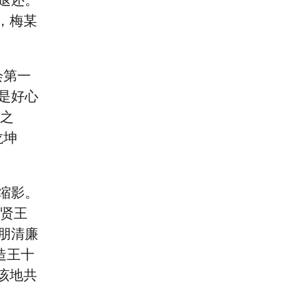
退还。
，梅某
会第一
是好心
’之
龙坤
缩影。
大贤王
朋清廉
造王十
该地共