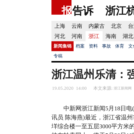
报
告诉
浙江
上海
云南
内蒙古
北京
台
河北
河南
浙江
海南
湖北
新闻集锦
档案
资料
事故
体育
文
专稿
浙江温州乐清：
19.05.2020 14:00
本文来源:
浙江新闻网
中新网浙江新闻5月18日电(
讯员 陈海燕)最近，浙江省温
垟综合楼一至五层3000平方米