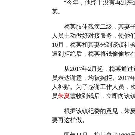
“今年，他终于没有再过来送
某。
梅某肢体残疾二级，其妻子听
人员主动做好对接服务，使他们
10月，梅某和其妻来到该镇社
遭到拒绝后，梅某将钱偷偷放
从2017年2月起，梅某通
员表达谢意，均被婉拒。201
人补贴。为了感谢工作人员，次
员
朱夏
霞收到钱后，立即向该
根据该镇纪委的意见，朱夏霞
要再这样做。