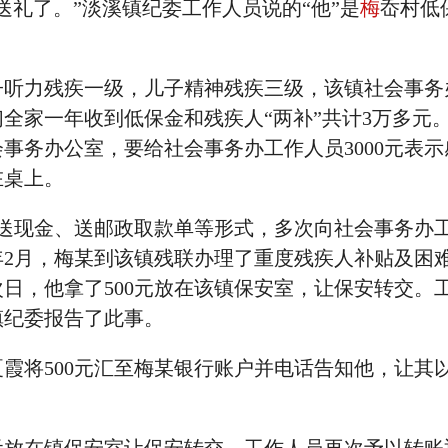
礼了。”淡溪镇纪委工作人员说的“他”是
梅
岙村低
力残疾一级，儿子精神残疾三级，该镇社会事务
全家一年收到低保金和残疾人“两补”共计3万多元
会事务办公室，要给社会事务办工作人员3000元表
在桌上。
过送现金、送邮政取款单等形式，多次向社会事务办
7年2月，梅某到该镇残联办理了重度残疾人补贴及困
日，他拿了500元放在该镇保安室，让保安转交。
镇纪委报告了此事。
将500元汇至梅某银行账户并电话告知他，让其