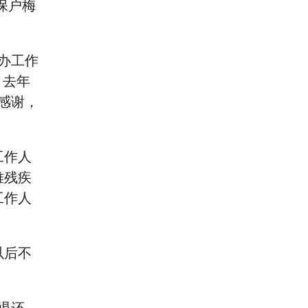
保户梅
办工作
。去年
示感谢，
工作人
难残疾
工作人
以后不