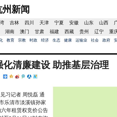
杭州
新闻
湾
吉林
四川
天津
宁夏
安徽
山东
山西
湖南
澳门
甘肃
福建
西藏
贵州
辽宁
重
化
教育
宗教
时政
经济
生态
健康
运输业
社会
政府
强化清廉建设 助推基层治理
见习记者 周悦磊 通
州市乐清市淡溪镇孙家
的六年租赁权竞价公告