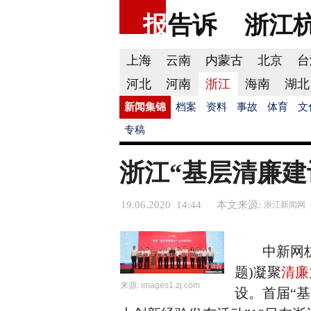
报
告诉
浙江
上海
云南
内蒙古
北京
台
河北
河南
浙江
海南
湖北
新闻集锦
档案
资料
事故
体育
文
专稿
浙江“基层清廉建
19.06.2020 14:44
本文来源:
浙江新闻网
中新网杭州
题)凝聚
清廉
来源:
images1.zj.com
设。首届“基