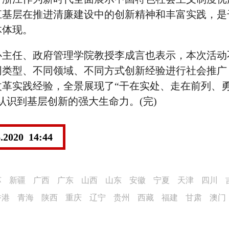
江基层在推进清廉建设中的创新精神和丰富实践，是
体体现。
任、政府管理学院教授李成言也表示，本次活动
同类型、不同领域、不同方式创新经验进行社会推广
改革实践经验，全景展现了“干在实处、走在前列、
认识到基层创新的强大生命力。(完)
6.2020 14:44
苏
新疆
广西
广东
山西
山东
安徽
宁夏
天津
四川
香港
青海
陕西
重庆
辽宁
贵州
西藏
福建
甘肃
澳门