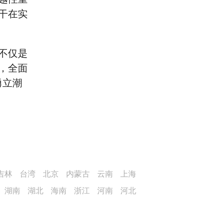
干在实
不仅是
，全面
勇立潮
吉林
台湾
北京
内蒙古
云南
上海
湖南
湖北
海南
浙江
河南
河北