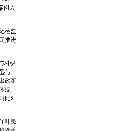
案例入
纪检监
元推进
与村级
题亮
出政策
体统一
向比对
任叶民
越性重