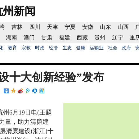
杭州
新闻
湾
吉林
四川
天津
宁夏
安徽
山东
山西
湖南
澳门
甘肃
福建
西藏
贵州
辽宁
重
化
教育
宗教
时政
经济
生态
健康
运输业
社会
政府
设十大创新经验”发布
6月19日电(王题
力量，助力清廉建
层清廉建设(浙江)十