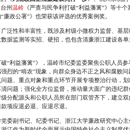
及台州
温岭
《严查与民争利打破“利益藩篱”》等十个
“廉政公署”》也荣获该评选的优秀案例奖。
泛性和丰富性，既涉及村级小微权力监督、基层
大数据监测等实招、硬招，也包含清廉浙江建设各单
“利益藩篱”》，温岭市纪委监委聚焦公职人员参
强烈的“啃农”现象，向群众身边不正之风和腐败问
点问题、重点对象和重点环节开展专项整治行动，划
不清问题；强化全方位监督，推动量大面广的违纪群
村级分配源头和公职人员所在部门双管齐下，建立双
保款项应退必退、应退尽退。
委副书记、纪委书记、浙江大学廉政研究中心主
了浙江作为新时代全面展示中国特色社会主义制度优