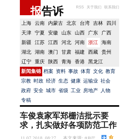
报
告诉
RSS
关于我们
联系我们
上海
云南
内蒙古
北京
台湾
吉林
四川
天津
宁夏
安徽
山东
山西
广东
广西
新疆
江苏
江西
河北
河南
浙江
海南
湖北
湖南
澳门
甘肃
福建
西藏
贵州
辽宁
重庆
陕西
青海
香港
黑龙江
新闻集锦
档案
资料
事故
体育
文化
教育
宗教
时政
经济
生态
健康
运输业
社会
政府
安全
城市
省级
工业
房地产
人物
专稿
车俊袁家军郑栅洁批示要
求，扎实做好各项防范工作
11.07.2018 08:27
本文来源:
水利厅