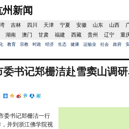
杭州
新闻
湾
吉林
四川
天津
宁夏
安徽
山东
山西
湖南
澳门
甘肃
福建
西藏
贵州
辽宁
重
化
教育
宗教
时政
经济
生态
健康
运输业
社会
政府
市委书记郑栅洁赴雪窦山调研
波市委书记郑栅洁一行
作，并到浙江佛学院视