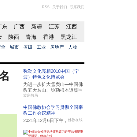
RSS
关于我们
联系我们
广东
广西
新疆
江苏
江西
庆
陕西
青海
香港
黑龙江
安全
城市
省级
工业
房地产
人物
弥勒文化亮相2018中国（宁
名
波）特色文化博览会
为进一步扩大雪窦山—中国佛
教五大名山、弥勒根本道场
民
族宗教局
中国佛教协会学习贯彻全国宗
教工作会议精神
2021年12月6日下午，
佛教在线