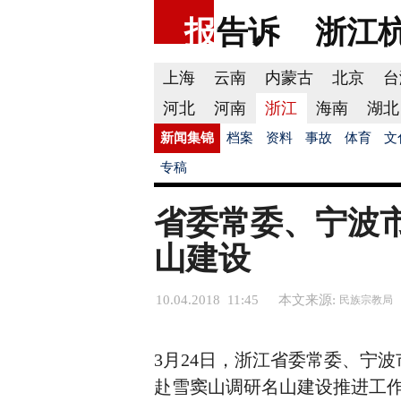
报
告诉
浙江
上海
云南
内蒙古
北京
台
河北
河南
浙江
海南
湖北
新闻集锦
档案
资料
事故
体育
文
专稿
省委常委、宁波
山建设
10.04.2018 11:45
本文来源:
民族宗教局
3月24日，浙江省委常委、宁
赴雪窦山调研名山建设推进工