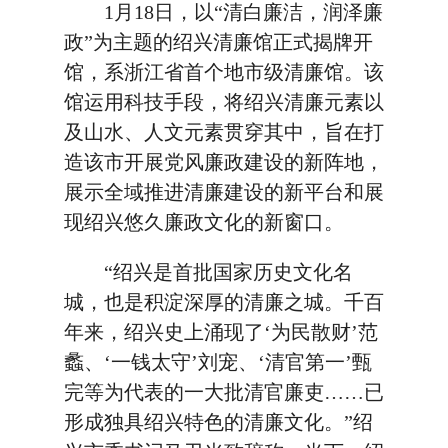
1月18日，以“清白廉洁，润泽廉
政”为主题的绍兴清廉馆正式揭牌开
馆，系浙江省首个地市级清廉馆。该
馆运用科技手段，将绍兴清廉元素以
及山水、人文元素贯穿其中，旨在打
造该市开展党风廉政建设的新阵地，
展示全域推进清廉建设的新平台和展
现绍兴悠久廉政文化的新窗口。
“绍兴是首批国家历史文化名
城，也是积淀深厚的清廉之城。千百
年来，绍兴史上涌现了‘为民散财’范
蠡、‘一钱太守’刘宠、‘清官第一’甄
完等为代表的一大批清官廉吏……已
形成独具绍兴特色的清廉文化。”绍