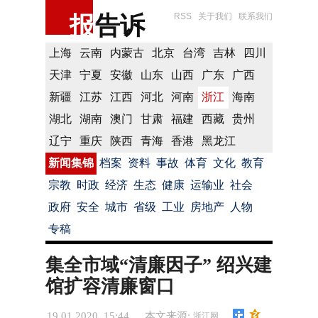
报
告诉
RSS
关于我们
联系我们
上海
云南
内蒙古
北京
台湾
吉林
四川
天津
宁夏
安徽
山东
山西
广东
广西
新疆
江苏
江西
河北
河南
浙江
海南
湖北
湖南
澳门
甘肃
福建
西藏
贵州
辽宁
重庆
陕西
青海
香港
黑龙江
新闻集锦
档案
资料
事故
体育
文化
教育
宗教
时政
经济
生态
健康
运输业
社会
政府
安全
城市
省级
工业
房地产
人物
专稿
集全市域“清廉因子” 绍兴建
馆扩容清廉窗口
19.01.2020 15:44
本文来源:
浙江网