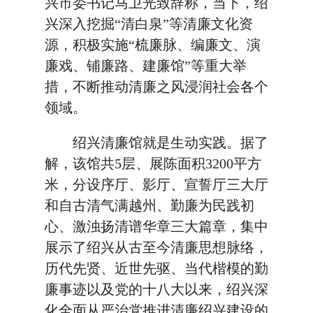
兴市委书记马卫光致辞称，当下，绍
兴深入挖掘“清白泉”等清廉文化资
源，积极实施“梳廉脉、编廉文、演
廉戏、铺廉路、建廉馆”等重大举
措，不断推动清廉之风浸润社会各个
领域。
绍兴清廉馆就是生动实践。据了
解，该馆共5层、展陈面积3200平方
米，分设序厅、影厅、宣誓厅三大厅
和自古清气满越州、勤廉为民践初
心、激浊扬清谱华章三大篇章，集中
展示了绍兴从古至今清廉思想脉络，
历代先贤、近世先驱、当代楷模的勤
廉事迹以及党的十八大以来，绍兴深
化全面从严治党推进清廉绍兴建设的