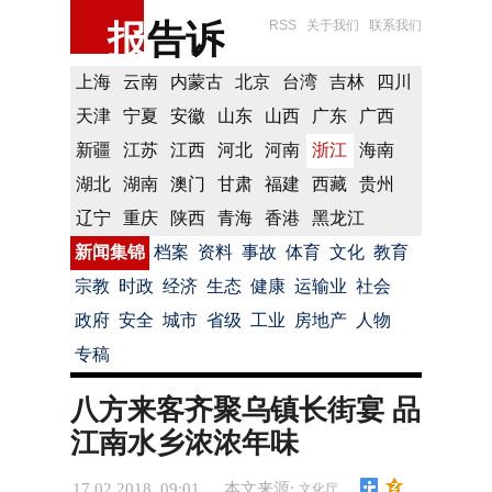
报
告诉
RSS
关于我们
联系我们
上海
云南
内蒙古
北京
台湾
吉林
四川
天津
宁夏
安徽
山东
山西
广东
广西
新疆
江苏
江西
河北
河南
浙江
海南
湖北
湖南
澳门
甘肃
福建
西藏
贵州
辽宁
重庆
陕西
青海
香港
黑龙江
新闻集锦
档案
资料
事故
体育
文化
教育
宗教
时政
经济
生态
健康
运输业
社会
政府
安全
城市
省级
工业
房地产
人物
专稿
八方来客齐聚乌镇长街宴 品
江南水乡浓浓年味
17.02.2018 09:01
本文来源:
文化厅