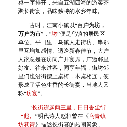
桌一字排开，来自五湖四海的游客齐
聚长街宴，品味独特的水乡年味。
古时，江南小镇以“
百户为坊，
万户为市
”，“
坊
”便是乌镇的居民区
单位。平日里，乌镇人走街坊、串邻
里互增加感情。适逢新春佳节，大户
人家总是在坊间广开宴席，广邀邻里
好友、往来过客，同享年福，街坊邻
里们也沿街摆上桌椅，木桌相连，便
形成了活色生香的长街宴，当地人又
称“
坊宴
”。
“
长街迢遥两三里，日日香尘街
上起。
”明代诗人赵桓曾在《
乌青镇
坊巷诗
》描述长街宴的热闹景象。