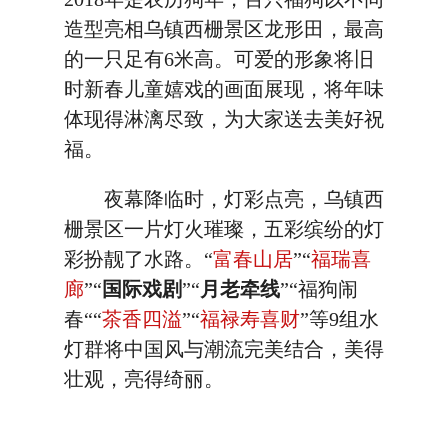
造型亮相乌镇西栅景区龙形田，最高
的一只足有6米高。可爱的形象将旧
时新春儿童嬉戏的画面展现，将年味
体现得淋漓尽致，为大家送去美好祝
福。
夜幕降临时，灯彩点亮，乌镇西
栅景区一片灯火璀璨，五彩缤纷的灯
彩扮靓了水路。“
富春山居
”“
福瑞喜
廊
”“
国际戏剧
”“
月老牵线
”“福狗闹
春““
茶香四溢
”“
福禄寿喜财
”等9组水
灯群将中国风与潮流完美结合，美得
壮观，亮得绮丽。