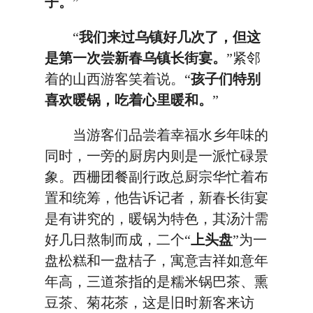
子。
”
“
我们来过乌镇好几次了，但这
是第一次尝新春乌镇长街宴。
”紧邻
着的山西游客笑着说。“
孩子们特别
喜欢暖锅，吃着心里暖和。
”
当游客们品尝着幸福水乡年味的
同时，一旁的厨房内则是一派忙碌景
象。西栅团餐副行政总厨宗华忙着布
置和统筹，他告诉记者，新春长街宴
是有讲究的，暖锅为特色，其汤汁需
好几日熬制而成，二个“
上头盘
”为一
盘松糕和一盘桔子，寓意吉祥如意年
年高，三道茶指的是糯米锅巴茶、熏
豆茶、菊花茶，这是旧时新客来访