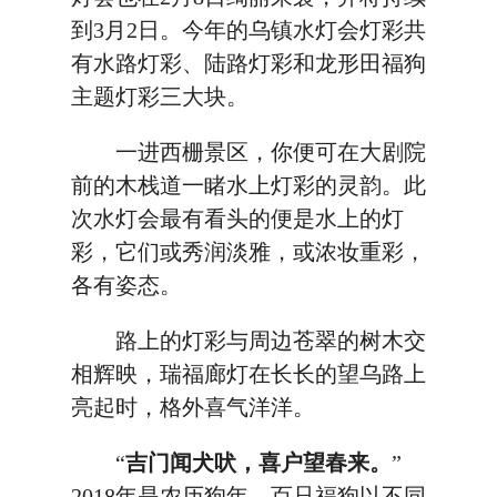
到3月2日。今年的乌镇水灯会灯彩共
有水路灯彩、陆路灯彩和龙形田福狗
主题灯彩三大块。
一进西栅景区，你便可在大剧院
前的木栈道一睹水上灯彩的灵韵。此
次水灯会最有看头的便是水上的灯
彩，它们或秀润淡雅，或浓妆重彩，
各有姿态。
路上的灯彩与周边苍翠的树木交
相辉映，瑞福廊灯在长长的望乌路上
亮起时，格外喜气洋洋。
“
吉门闻犬吠，喜户望春来。
”
2018年是农历狗年，百只福狗以不同