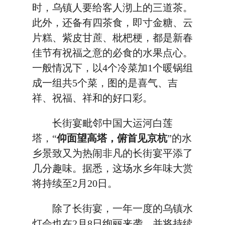
时，乌镇人要给客人沏上的三道茶。
此外，还备有四茶食，即寸金糖、云
片糕、紫皮甘蔗、枇杷梗，都是新春
佳节有祝福之意的必食的水果点心。
一般情况下，以4个冷菜加1个暖锅组
成一组共5个菜，图的是喜气、吉
祥、祝福、祥和的好口彩。
长街宴毗邻中国大运河白莲
塔，“
仰面望高塔，俯首见京杭
”的水
乡景致又为热闹非凡的长街宴平添了
几分趣味。据悉，这场水乡年味大赏
将持续至2月20日。
除了长街宴，一年一度的乌镇水
灯会也在2月8日绚丽来袭，并将持续